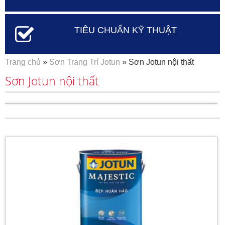
TIÊU CHUẨN KỸ THUẬT
Bạn đang ở đây
Trang chủ
»
Sơn Trang Trí Jotun
» Sơn Jotun nội thất
Sơn Jotun nội thất