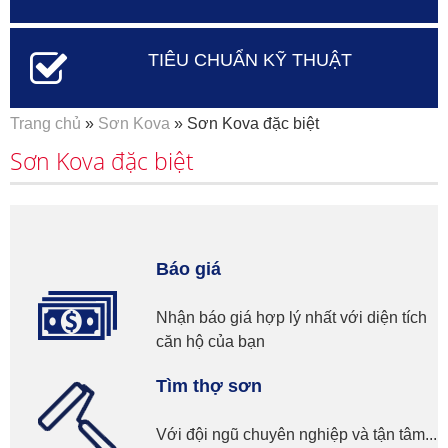
TIÊU CHUẨN KỸ THUẬT
Bạn đang ở đây
Trang chủ
»
Sơn Kova
» Sơn Kova đặc biệt
Sơn Kova đặc biệt
Báo giá
Nhận báo giá hợp lý nhất với diện tích
căn hộ của bạn
Tìm thợ sơn
Với đội ngũ chuyên nghiệp và tận tâm...