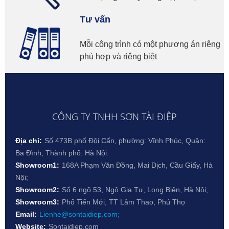
Tư vấn
Mỗi công trình có một phương án riêng
phù hợp và riêng biệt
CÔNG TY TNHH SƠN TÀI ĐIỆP
Địa chỉ:
Số 473B phố Đội Cấn, phường: Vĩnh Phúc, Quận:
Ba Đình, Thành phố: Hà Nội.
Showroom1:
168A Phạm Văn Đồng, Mai Dịch, Cầu Giấy, Hà
Nội;
Showroom2:
Số 6 ngõ 53, Ngô Gia Tự, Long Biên, Hà Nội;
Showroom3:
Phố Tiến Mới, TT Lâm Thao, Phú Thọ
Email:
Lienhe@sontaidiep.com;
Website:
Sontaidiep.com