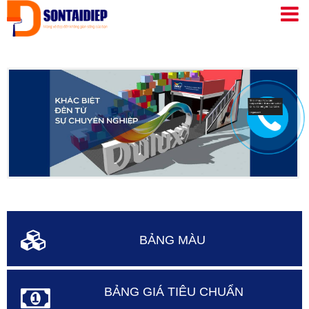
Nhảy
đến
nội
dung
BẢNG MÀU
BẢNG GIÁ TIÊU CHUẨN