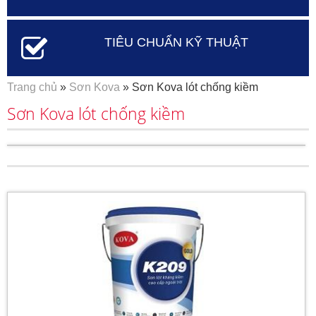
TIÊU CHUẨN KỸ THUẬT
Bạn đang ở đây
Trang chủ
»
Sơn Kova
» Sơn Kova lót chống kiềm
Sơn Kova lót chống kiềm