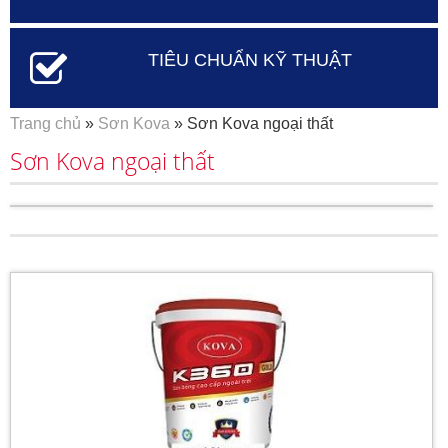
TIÊU CHUẨN KỸ THUẬT
Bạn đang ở đây
Trang chủ
»
Sơn Kova
» Sơn Kova ngoại thất
Sơn Kova ngoại thất